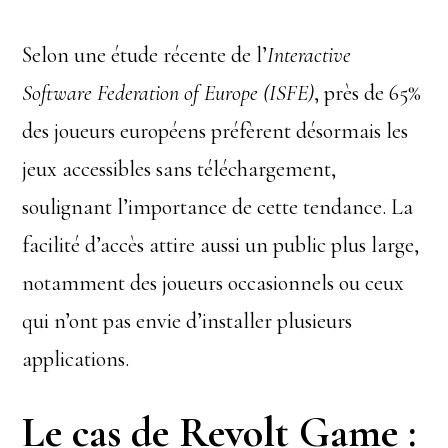
Selon une étude récente de l’
Interactive
Software Federation of Europe (ISFE)
, près de 65%
des joueurs européens préfèrent désormais les
jeux accessibles sans téléchargement,
soulignant l’importance de cette tendance. La
facilité d’accès attire aussi un public plus large,
notamment des joueurs occasionnels ou ceux
qui n’ont pas envie d’installer plusieurs
applications.
Le cas de Revolt Game :