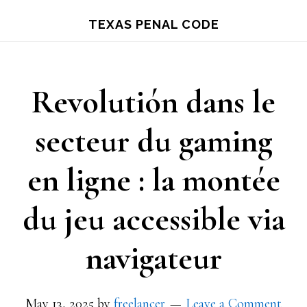
Skip
TEXAS PENAL CODE
to
main
content
Revolutión dans le
secteur du gaming
en ligne : la montée
du jeu accessible via
navigateur
May 13, 2025
by
freelancer
Leave a Comment