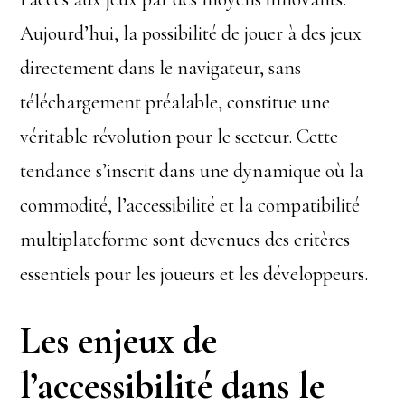
Aujourd’hui, la possibilité de jouer à des jeux
directement dans le navigateur, sans
téléchargement préalable, constitue une
véritable révolution pour le secteur. Cette
tendance s’inscrit dans une dynamique où la
commodité, l’accessibilité et la compatibilité
multiplateforme sont devenues des critères
essentiels pour les joueurs et les développeurs.
Les enjeux de
l’accessibilité dans le