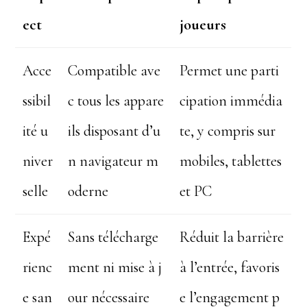
ect
joueurs
Acce
Compatible ave
Permet une parti
ssibil
c tous les appare
cipation immédia
ité u
ils disposant d’u
te, y compris sur
niver
n navigateur m
mobiles, tablettes
selle
oderne
et PC
Expé
Sans télécharge
Réduit la barrière
rienc
ment ni mise à j
à l’entrée, favoris
e san
our nécessaire
e l’engagement p