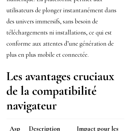
utilisateurs de plonger instantanément dans
des univers immersifs, sans besoin de
téléchargements ni installations, ce qui est
conforme aux attentes d’une génération de
plus en plus mobile et connectée.
Les avantages cruciaux
de la compatibilité
navigateur
Asp
Description
Impact pour les