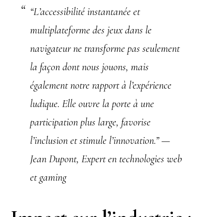
“L’accessibilité instantanée et
multiplateforme des jeux dans le
navigateur ne transforme pas seulement
la façon dont nous jouons, mais
également notre rapport à l’expérience
ludique. Elle ouvre la porte à une
participation plus large, favorise
l’inclusion et stimule l’innovation.” —
Jean Dupont, Expert en technologies web
et gaming