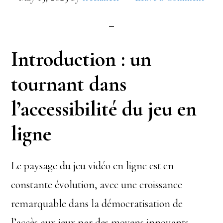
Introduction : un
tournant dans
l’accessibilité du jeu en
ligne
Le paysage du jeu vidéo en ligne est en
constante évolution, avec une croissance
remarquable dans la démocratisation de
l’accès aux jeux par des moyens innovants.