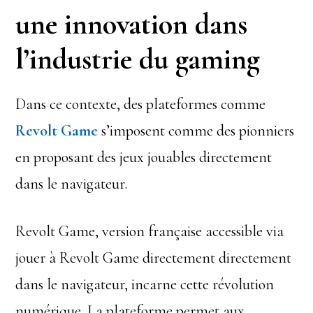
une innovation dans
l’industrie du gaming
Dans ce contexte, des plateformes comme
Revolt Game
s’imposent comme des pionniers
en proposant des jeux jouables directement
dans le navigateur.
Revolt Game, version française accessible via
jouer à Revolt Game directement directement
dans le navigateur, incarne cette révolution
numérique. La plateforme permet aux