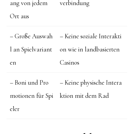
ang von jedem
verbindung
Ort aus
– Große Auswah
– Keine soziale Interakti
l an Spielvariant
on wie in landbasierten
en
Casinos
– Boni und Pro
– Keine physische Intera
motionen für Spi
ktion mit dem Rad
eler