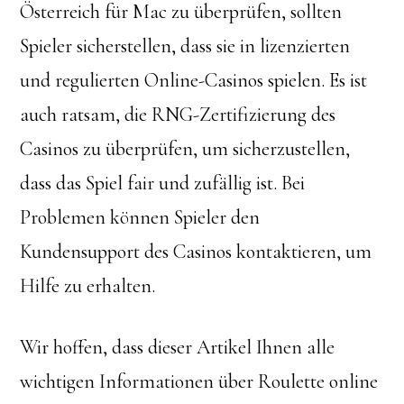
Österreich für Mac zu überprüfen, sollten
Spieler sicherstellen, dass sie in lizenzierten
und regulierten Online-Casinos spielen. Es ist
auch ratsam, die RNG-Zertifizierung des
Casinos zu überprüfen, um sicherzustellen,
dass das Spiel fair und zufällig ist. Bei
Problemen können Spieler den
Kundensupport des Casinos kontaktieren, um
Hilfe zu erhalten.
Wir hoffen, dass dieser Artikel Ihnen alle
wichtigen Informationen über Roulette online