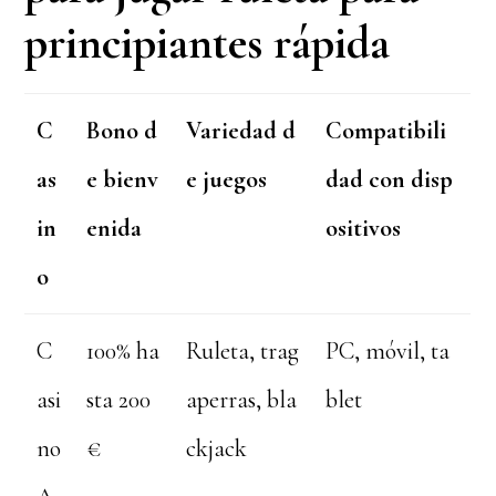
principiantes rápida
C
Bono d
Variedad d
Compatibili
as
e bienv
e juegos
dad con disp
in
enida
ositivos
o
C
100% ha
Ruleta, trag
PC, móvil, ta
asi
sta 200
aperras, bla
blet
no
€
ckjack