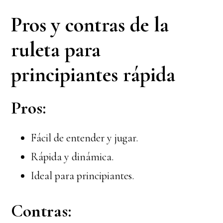
Pros y contras de la
ruleta para
principiantes rápida
Pros:
Fácil de entender y jugar.
Rápida y dinámica.
Ideal para principiantes.
Contras: