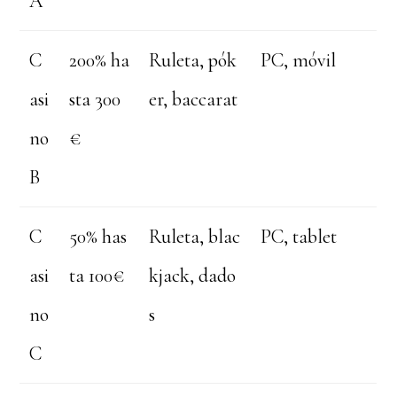
A
C
200% ha
Ruleta, pók
PC, móvil
asi
sta 300
er, baccarat
no
€
B
C
50% has
Ruleta, blac
PC, tablet
asi
ta 100€
kjack, dado
no
s
C