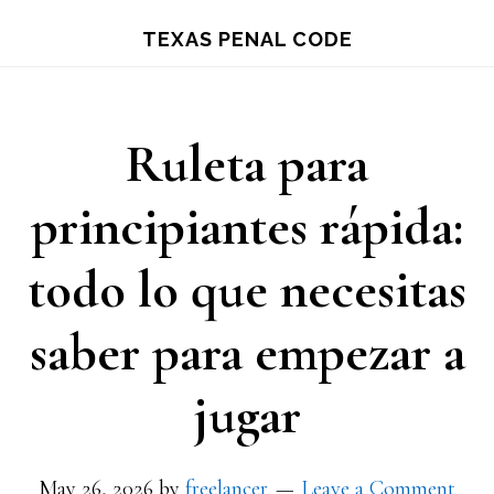
Skip
TEXAS PENAL CODE
to
main
content
Ruleta para
principiantes rápida:
todo lo que necesitas
saber para empezar a
jugar
May 26, 2026
by
freelancer
Leave a Comment