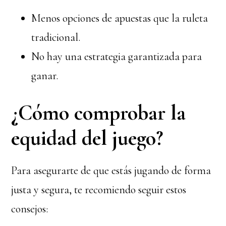
Menos opciones de apuestas que la ruleta
tradicional.
No hay una estrategia garantizada para
ganar.
¿Cómo comprobar la
equidad del juego?
Para asegurarte de que estás jugando de forma
justa y segura, te recomiendo seguir estos
consejos: