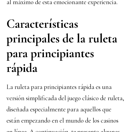
al máximo de esta emocionante experiencia.
Características
principales de la ruleta
para principiantes
rápida
La ruleta para principiantes rápida es una
versión simplificada del juego clásico de ruleta,
diseñada especialmente para aquellos que
están empezando en el mundo de los casinos
en línea. A continuación, te presento algunas