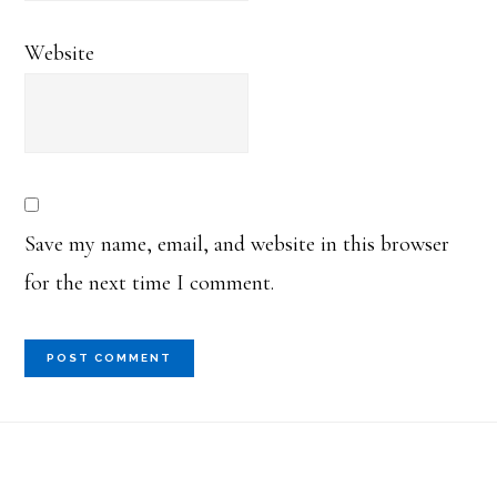
Website
Save my name, email, and website in this browser
for the next time I comment.