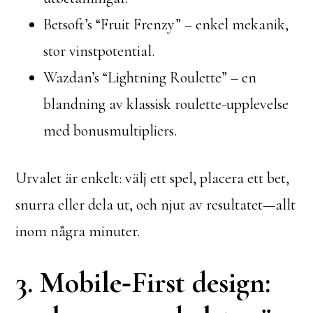
Betsoft’s “Fruit Frenzy” – enkel mekanik,
stor vinstpotential.
Wazdan’s “Lightning Roulette” – en
blandning av klassisk roulette-upplevelse
med bonusmultipliers.
Urvalet är enkelt: välj ett spel, placera ett bet,
snurra eller dela ut, och njut av resultatet—allt
inom några minuter.
3. Mobile‑First design: