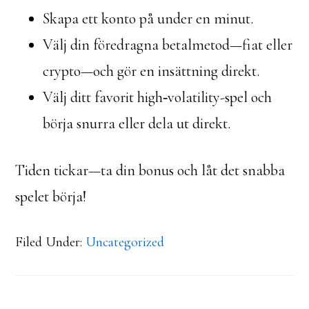
Skapa ett konto på under en minut.
Välj din föredragna betalmetod—fiat eller
crypto—och gör en insättning direkt.
Välj ditt favorit high‑volatility-spel och
börja snurra eller dela ut direkt.
Tiden tickar—ta din bonus och låt det snabba
spelet börja!
Filed Under:
Uncategorized