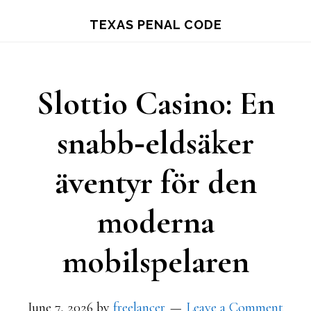
Skip
TEXAS PENAL CODE
to
main
content
Slottio Casino: En
snabb‑eldsäker
äventyr för den
moderna
mobilspelaren
June 7, 2026
by
freelancer
Leave a Comment