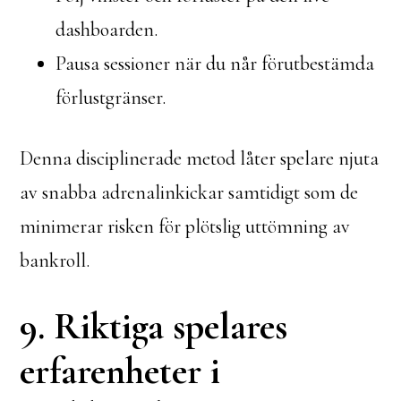
dashboarden.
Pausa sessioner när du når förutbestämda
förlustgränser.
Denna disciplinerade metod låter spelare njuta
av snabba adrenalinkickar samtidigt som de
minimerar risken för plötslig uttömning av
bankroll.
9. Riktiga spelares
erfarenheter i