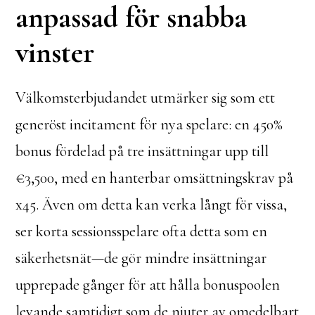
anpassad för snabba
vinster
Välkomsterbjudandet utmärker sig som ett
generöst incitament för nya spelare: en 450%
bonus fördelad på tre insättningar upp till
€3,500, med en hanterbar omsättningskrav på
x45. Även om detta kan verka långt för vissa,
ser korta sessionsspelare ofta detta som en
säkerhetsnät—de gör mindre insättningar
upprepade gånger för att hålla bonuspoolen
levande samtidigt som de njuter av omedelbart