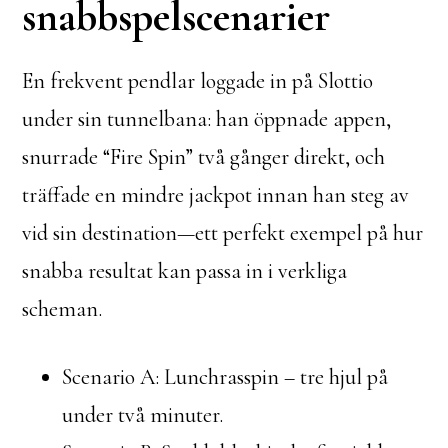
snabbspelscenarier
En frekvent pendlar loggade in på Slottio
under sin tunnelbana: han öppnade appen,
snurrade “Fire Spin” två gånger direkt, och
träffade en mindre jackpot innan han steg av
vid sin destination—ett perfekt exempel på hur
snabba resultat kan passa in i verkliga
scheman.
Scenario A: Lunchrasspin – tre hjul på
under två minuter.