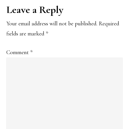
Reader
Leave a Reply
Interactions
Your email address will not be published.
Required
fields are marked
*
Comment
*