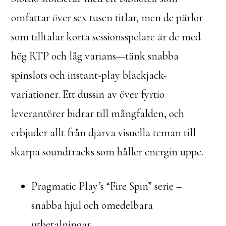
omfattar över sex tusen titlar, men de pärlor
som tilltalar korta sessionsspelare är de med
hög RTP och låg varians—tänk snabba
spinslots och instant‑play blackjack-
variationer. Ett dussin av över fyrtio
leverantörer bidrar till mångfalden, och
erbjuder allt från djärva visuella teman till
skarpa soundtracks som håller energin uppe.
Pragmatic Play’s “Fire Spin” serie –
snabba hjul och omedelbara
utbetalningar.