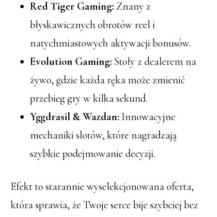
Red Tiger Gaming:
Znany z
błyskawicznych obrotów reel i
natychmiastowych aktywacji bonusów.
Evolution Gaming:
Stoły z dealerem na
żywo, gdzie każda ręka może zmienić
przebieg gry w kilka sekund.
Yggdrasil & Wazdan:
Innowacyjne
mechaniki slotów, które nagradzają
szybkie podejmowanie decyzji.
Efekt to starannie wyselekcjonowana oferta,
która sprawia, że Twoje serce bije szybciej bez