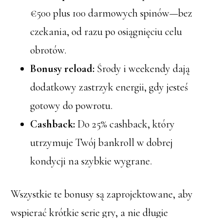
€500 plus 100 darmowych spinów—bez
czekania, od razu po osiągnięciu celu
obrotów.
Bonusy reload:
Środy i weekendy dają
dodatkowy zastrzyk energii, gdy jesteś
gotowy do powrotu.
Cashback:
Do 25% cashback, który
utrzymuje Twój bankroll w dobrej
kondycji na szybkie wygrane.
Wszystkie te bonusy są zaprojektowane, aby
wspierać krótkie serie gry, a nie długie