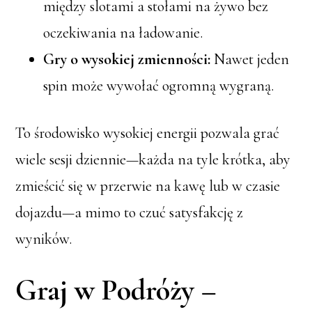
między slotami a stołami na żywo bez
oczekiwania na ładowanie.
Gry o wysokiej zmienności:
Nawet jeden
spin może wywołać ogromną wygraną.
To środowisko wysokiej energii pozwala grać
wiele sesji dziennie—każda na tyle krótka, aby
zmieścić się w przerwie na kawę lub w czasie
dojazdu—a mimo to czuć satysfakcję z
wyników.
Graj w Podróży –