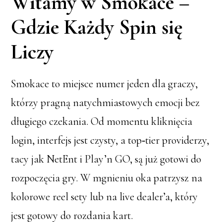
Witamy w Smokace –
Gdzie Każdy Spin się
Liczy
Smokace to miejsce numer jeden dla graczy,
którzy pragną natychmiastowych emocji bez
długiego czekania. Od momentu kliknięcia
login, interfejs jest czysty, a top‑tier providerzy,
tacy jak NetEnt i Play’n GO, są już gotowi do
rozpoczęcia gry. W mgnieniu oka patrzysz na
kolorowe reel sety lub na live dealer’a, który
jest gotowy do rozdania kart.