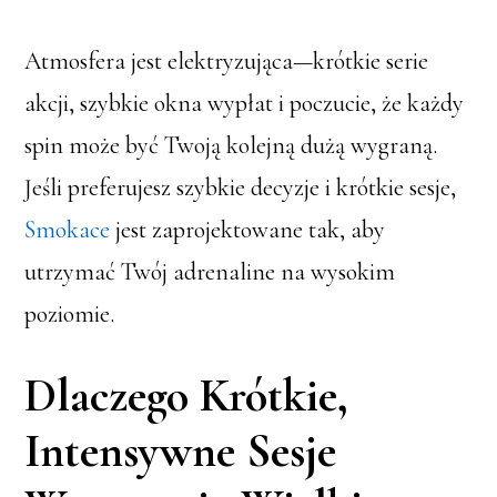
Atmosfera jest elektryzująca—krótkie serie
akcji, szybkie okna wypłat i poczucie, że każdy
spin może być Twoją kolejną dużą wygraną.
Jeśli preferujesz szybkie decyzje i krótkie sesje,
Smokace
jest zaprojektowane tak, aby
utrzymać Twój adrenaline na wysokim
poziomie.
Dlaczego Krótkie,
Intensywne Sesje