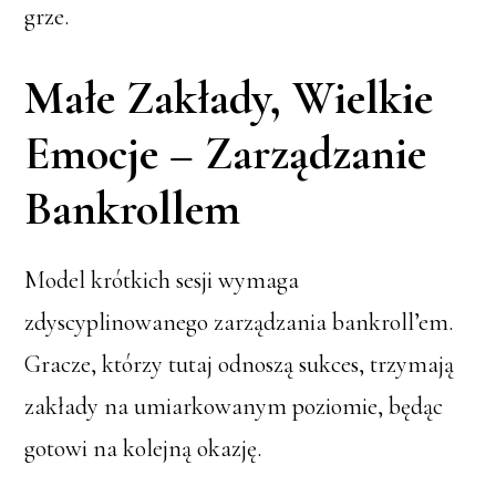
grze.
Małe Zakłady, Wielkie
Emocje – Zarządzanie
Bankrollem
Model krótkich sesji wymaga
zdyscyplinowanego zarządzania bankroll’em.
Gracze, którzy tutaj odnoszą sukces, trzymają
zakłady na umiarkowanym poziomie, będąc
gotowi na kolejną okazję.