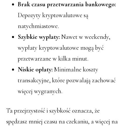
Brak czasu przetwarzania bankowego:
Depozyty kryptowalutowe są
natychmiastowe.
Szybkie wypłaty:
Nawet w weekendy,
wypłaty kryptowalutowe mogą być
przetwarzane w kilka minut.
Niskie opłaty:
Minimalne koszty
transakcyjne, które pozwalają zachować
więcej wygranych.
Ta przejrzystość i szybkość oznacza, że
spędzasz mniej czasu na czekaniu, a więcej na