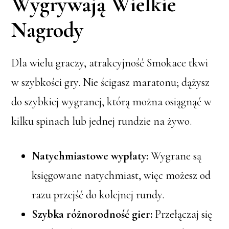
Wygrywają Wielkie
Nagrody
Dla wielu graczy, atrakcyjność Smokace tkwi
w szybkości gry. Nie ścigasz maratonu; dążysz
do szybkiej wygranej, którą można osiągnąć w
kilku spinach lub jednej rundzie na żywo.
Natychmiastowe wypłaty:
Wygrane są
księgowane natychmiast, więc możesz od
razu przejść do kolejnej rundy.
Szybka różnorodność gier:
Przełączaj się