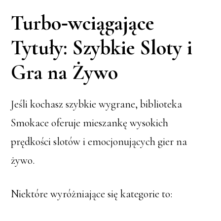
Turbo‑wciągające
Tytuły: Szybkie Sloty i
Gra na Żywo
Jeśli kochasz szybkie wygrane, biblioteka
Smokace oferuje mieszankę wysokich
prędkości slotów i emocjonujących gier na
żywo.
Niektóre wyróżniające się kategorie to: