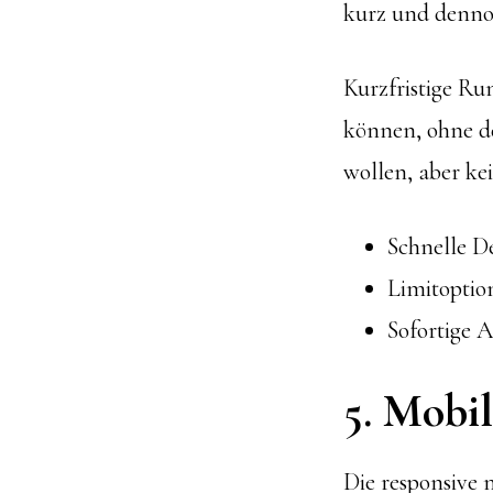
kurz und denno
Kurzfristige Ru
können, ohne d
wollen, aber ke
Schnelle D
Limitoptio
Sofortige 
5. Mobi
Die responsive 