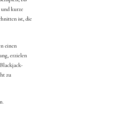
n und kurze
nitten ist, die
en einen
ng, erzielen
Blackjack-
ht zu
n.