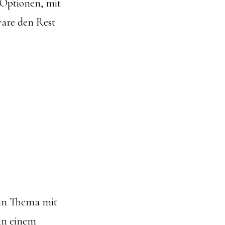
-Optionen, mit
ware den Rest
 ein Thema mit
 in einem