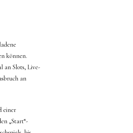
eladene
en können.
 an Slots, Live-
Ausbruch an
d einer
en „Start“-
chspiels, bis