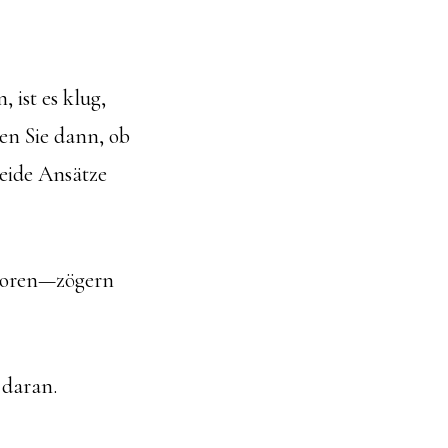
 ist es klug,
den Sie dann, ob
eide Ansätze
atoren—zögern
 daran.