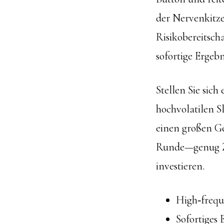
der Nervenkitze
Risikobereitscha
sofortige Ergebn
Stellen Sie sic
hochvolatilen S
einen großen G
Runde—genug Ze
investieren.
High‑frequ
Sofortiges 