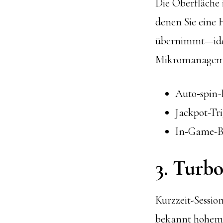
Die Oberfläche 
denen Sie eine 
übernimmt—ideal
Mikromanageme
Auto‑spin-E
Jackpot-Tri
In‑Game-Be
3. Turbo
Kurzzeit-Sessio
bekannt hohem R