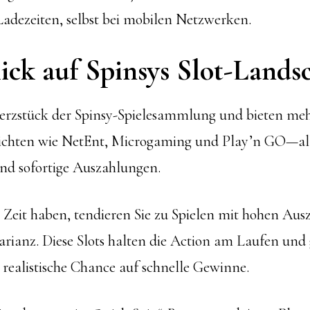
adezeiten, selbst bei mobilen Netzwerken.
lick auf Spinsys Slot-Lands
Herzstück der Spinsy-Spielesammlung und bieten mehr
chten wie NetEnt, Microgaming und Play’n GO—alle
und sofortige Auszahlungen.
Zeit haben, tendieren Sie zu Spielen mit hohen Au
arianz. Diese Slots halten die Action am Laufen und
e realistische Chance auf schnelle Gewinne.