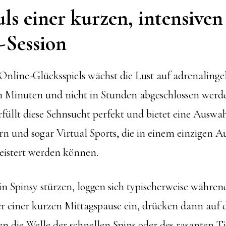
uls einer kurzen, intensiven
Session
 Online-Glücksspiels wächst die Lust auf adrenaling
n Minuten und nicht in Stunden abgeschlossen werd
füllt diese Sehnsucht perfekt und bietet eine Auswahl
rn und sogar Virtual Sports, die in einem einzigen 
istert werden können.
h in Spinsy stürzen, loggen sich typischerweise währen
r einer kurzen Mittagspause ein, drücken dann auf d
n die Welle der schnellen Spins oder des rasanten Tis