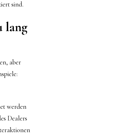
iert sind.
u lang
en, aber
spiele:
det werden
es Dealers
nteraktionen