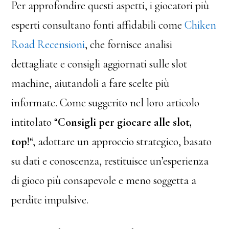
Per approfondire questi aspetti, i giocatori più
esperti consultano fonti affidabili come
Chiken
Road Recensioni
, che fornisce analisi
dettagliate e consigli aggiornati sulle slot
machine, aiutandoli a fare scelte più
informate. Come suggerito nel loro articolo
intitolato “
Consigli per giocare alle slot,
top!
“, adottare un approccio strategico, basato
su dati e conoscenza, restituisce un’esperienza
di gioco più consapevole e meno soggetta a
perdite impulsive.