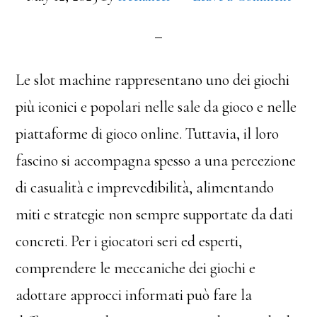
Le slot machine rappresentano uno dei giochi
più iconici e popolari nelle sale da gioco e nelle
piattaforme di gioco online. Tuttavia, il loro
fascino si accompagna spesso a una percezione
di casualità e imprevedibilità, alimentando
miti e strategie non sempre supportate da dati
concreti. Per i giocatori seri ed esperti,
comprendere le meccaniche dei giochi e
adottare approcci informati può fare la