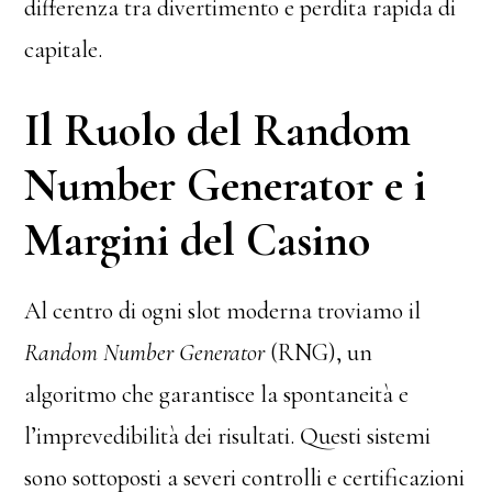
differenza tra divertimento e perdita rapida di
capitale.
Il Ruolo del Random
Number Generator e i
Margini del Casino
Al centro di ogni slot moderna troviamo il
Random Number Generator
(RNG), un
algoritmo che garantisce la spontaneità e
l’imprevedibilità dei risultati. Questi sistemi
sono sottoposti a severi controlli e certificazioni