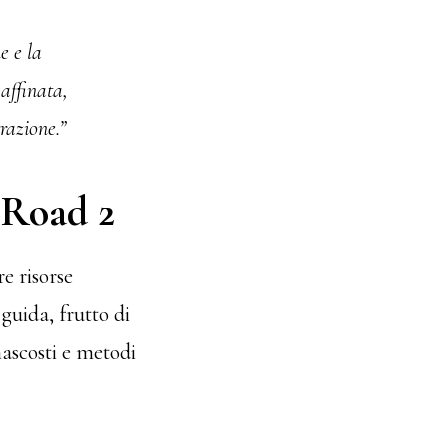
e e la
affinata,
razione.”
 Road 2
re risorse
 guida, frutto di
nascosti e metodi