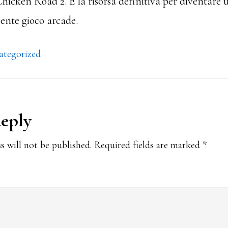
Chicken Road 2. È la risorsa definitiva per diventare
ente gioco arcade.
ategorized
Reply
ions
s will not be published.
Required fields are marked
*