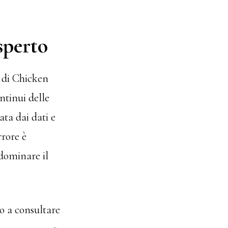
sperto
o di Chicken
ntinui delle
ata dai dati e
rrore è
 dominare il
mo a consultare