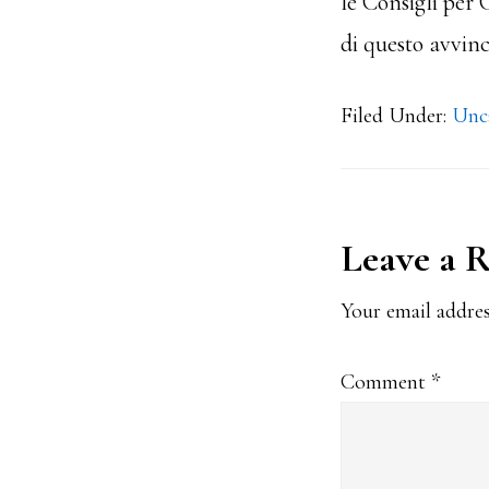
le Consigli per 
di questo avvinc
Filed Under:
Unc
Reader
Leave a 
Interact
Your email addres
Comment
*