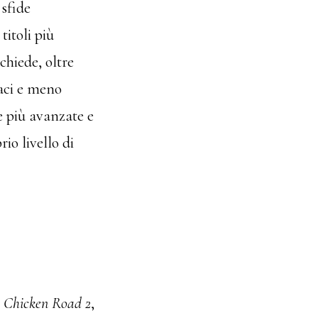
 sfide
itoli più
chiede, oltre
caci e meno
he più avanzate e
rio livello di
n
Chicken Road 2
,