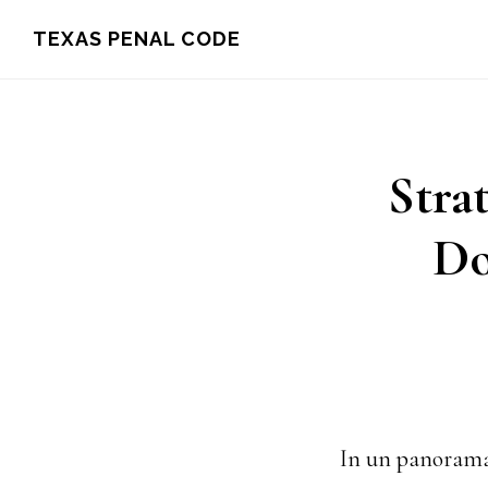
Skip
TEXAS PENAL CODE
to
main
content
Stra
Do
In un panorama 