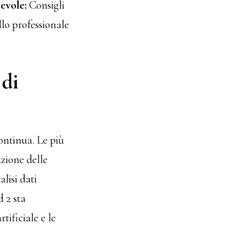
evole:
Consigli
llo professionale
 di
continua. Le più
zione delle
alisi dati
 2 sta
tificiale e le