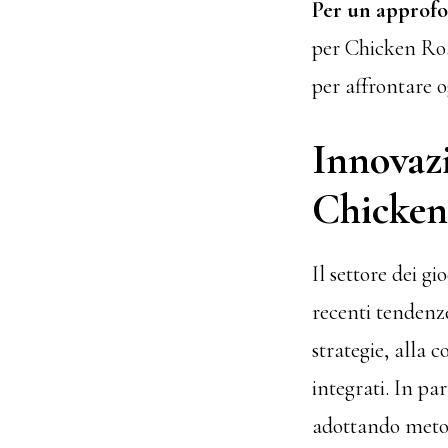
Per un approfo
per Chicken Road
per affrontare o
Innovaz
Chicken
Il settore dei gi
recenti tendenz
strategie, alla c
integrati. In pa
adottando metodi