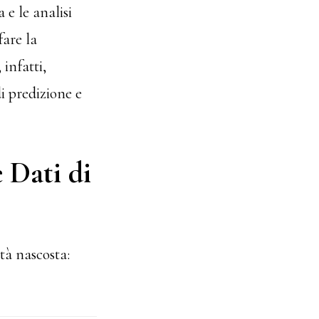
 e le analisi
fare la
 infatti,
i predizione e
 Dati di
tà nascosta: