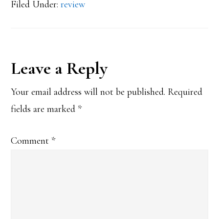
Filed Under:
review
Reader
Leave a Reply
Interactions
Your email address will not be published.
Required
fields are marked
*
Comment
*