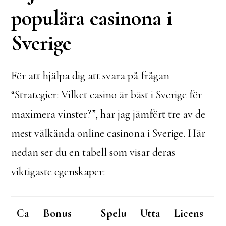
populära casinona i
Sverige
För att hjälpa dig att svara på frågan
“Strategier: Vilket casino är bäst i Sverige för
maximera vinster?”, har jag jämfört tre av de
mest välkända online casinona i Sverige. Här
nedan ser du en tabell som visar deras
viktigaste egenskaper:
Ca
Bonus
Spelu
Utta
Licens