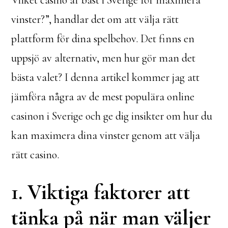
Vilket casino är bäst i Sverige för maximera
vinster?”, handlar det om att välja rätt
plattform för dina spelbehov. Det finns en
uppsjö av alternativ, men hur gör man det
bästa valet? I denna artikel kommer jag att
jämföra några av de mest populära online
casinon i Sverige och ge dig insikter om hur du
kan maximera dina vinster genom att välja
rätt casino.
1. Viktiga faktorer att
tänka på när man väljer