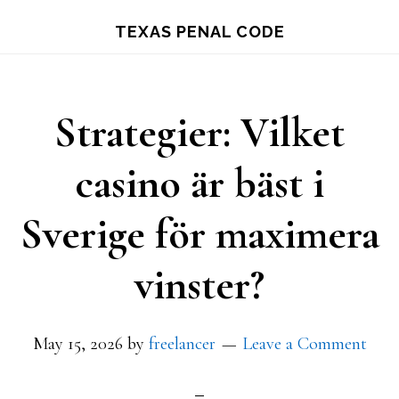
Skip
TEXAS PENAL CODE
to
main
content
Strategier: Vilket
casino är bäst i
Sverige för maximera
vinster?
May 15, 2026
by
freelancer
Leave a Comment