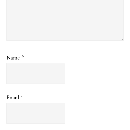
Name
*
Email
*