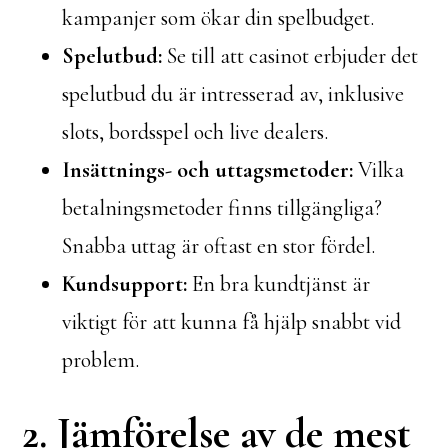
kampanjer som ökar din spelbudget.
Spelutbud:
Se till att casinot erbjuder det
spelutbud du är intresserad av, inklusive
slots, bordsspel och live dealers.
Insättnings- och uttagsmetoder:
Vilka
betalningsmetoder finns tillgängliga?
Snabba uttag är oftast en stor fördel.
Kundsupport:
En bra kundtjänst är
viktigt för att kunna få hjälp snabbt vid
problem.
2. Jämförelse av de mest