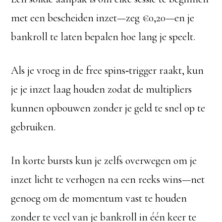
met een bescheiden inzet—zeg €0,20—en je
bankroll te laten bepalen hoe lang je speelt.
Als je vroeg in de free spins‑trigger raakt, kun
je je inzet laag houden zodat de multipliers
kunnen opbouwen zonder je geld te snel op te
gebruiken.
In korte bursts kun je zelfs overwegen om je
inzet licht te verhogen na een reeks wins—net
genoeg om de momentum vast te houden
zonder te veel van je bankroll in één keer te