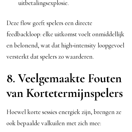
uitbetalingsexplosie.
Deze flow geeft spelers een directe
feedbackloop: elke uitkomst voelt onmiddellijk
en belonend, wat dat high‑intensity loopgevoel
versterkt dat spelers zo waarderen.
8. Veelgemaakte Fouten
van Kortetermijnspelers
Hoewel korte sessies energiek zijn, brengen ze
ook bepaalde valkuilen met zich mee: