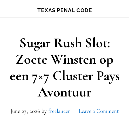
Skip
TEXAS PENAL CODE
to
main
content
Sugar Rush Slot:
Zoete Winsten op
een 7×7 Cluster Pays
Avontuur
June 23, 2026
by
freelancer
Leave a Comment