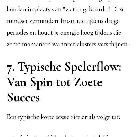
houden in plaats van “wat er gebeurde.” Deze
mindset vermindert frustratie tijdens droge
periodes en houdt je energie hoog tijdens die
zoete momenten wanneer clusters verschijnen.
7. Typische Spelerflow:
Van Spin tot Zoete
Succes
Een typische korte sessie ziet er als volgt uit: