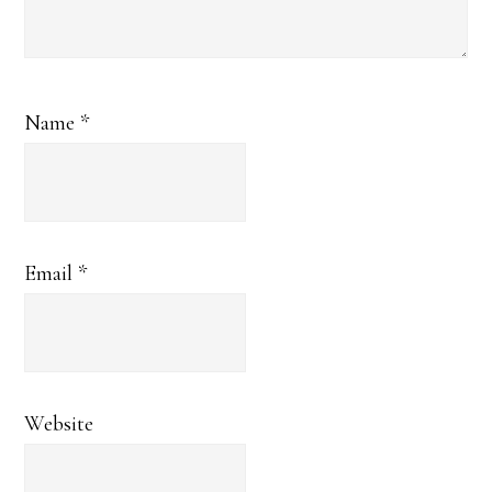
Name
*
Email
*
Website