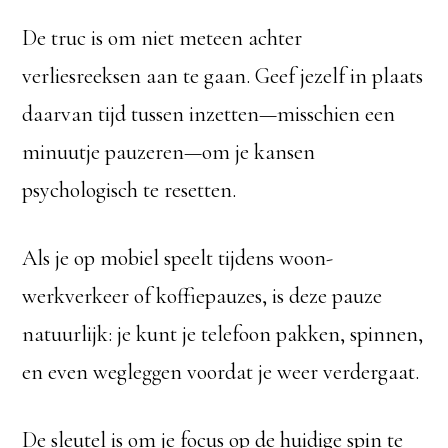
De truc is om niet meteen achter
verliesreeksen aan te gaan. Geef jezelf in plaats
daarvan tijd tussen inzetten—misschien een
minuutje pauzeren—om je kansen
psychologisch te resetten.
Als je op mobiel speelt tijdens woon-
werkverkeer of koffiepauzes, is deze pauze
natuurlijk: je kunt je telefoon pakken, spinnen,
en even wegleggen voordat je weer verdergaat.
De sleutel is om je focus op de huidige spin te