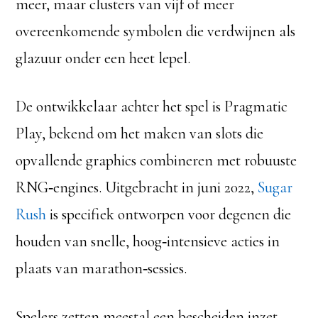
meer, maar clusters van vijf of meer
overeenkomende symbolen die verdwijnen als
glazuur onder een heet lepel.
De ontwikkelaar achter het spel is Pragmatic
Play, bekend om het maken van slots die
opvallende graphics combineren met robuuste
RNG‑engines. Uitgebracht in juni 2022,
Sugar
Rush
is specifiek ontworpen voor degenen die
houden van snelle, hoog‑intensieve acties in
plaats van marathon‑sessies.
Spelers zetten meestal een bescheiden inzet,