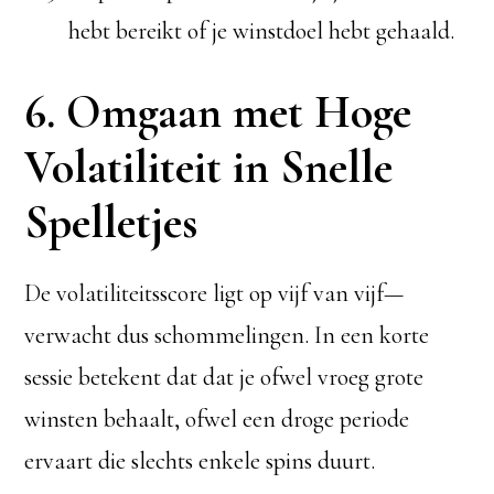
hebt bereikt of je winstdoel hebt gehaald.
6. Omgaan met Hoge
Volatiliteit in Snelle
Spelletjes
De volatiliteitsscore ligt op vijf van vijf—
verwacht dus schommelingen. In een korte
sessie betekent dat dat je ofwel vroeg grote
winsten behaalt, ofwel een droge periode
ervaart die slechts enkele spins duurt.