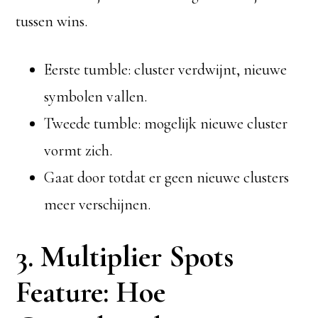
tussen wins.
Eerste tumble: cluster verdwijnt, nieuwe
symbolen vallen.
Tweede tumble: mogelijk nieuwe cluster
vormt zich.
Gaat door totdat er geen nieuwe clusters
meer verschijnen.
3. Multiplier Spots
Feature: Hoe