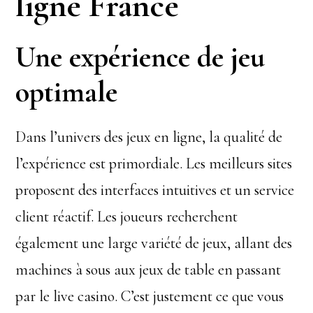
ligne France
Une expérience de jeu
optimale
Dans l’univers des jeux en ligne, la qualité de
l’expérience est primordiale. Les meilleurs sites
proposent des interfaces intuitives et un service
client réactif. Les joueurs recherchent
également une large variété de jeux, allant des
machines à sous aux jeux de table en passant
par le live casino. C’est justement ce que vous