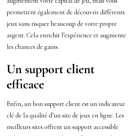
augmentent votre capital de jeu, mais vous
permettent également de découvrir différents
jeux sans risquer beaucoup de votre propre
argent. Cela enrichit l’expérience et augmente
les chances de gains.
Un support client
efficace
Enfin, un bon support client est un indicateur
clé de la qualité d’un site de jeux en ligne. Les
meilleurs sites offrent un support accessible