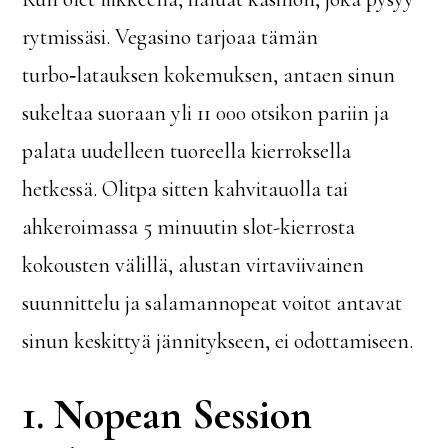
rytmissäsi. Vegasino tarjoaa tämän
turbo‑latauksen kokemuksen, antaen sinun
sukeltaa suoraan yli 11 000 otsikon pariin ja
palata uudelleen tuoreella kierroksella
hetkessä. Olitpa sitten kahvitauolla tai
ahkeroimassa 5 minuutin slot-kierrosta
kokousten välillä, alustan virtaviivainen
suunnittelu ja salamannopeat voitot antavat
sinun keskittyä jännitykseen, ei odottamiseen.
1. Nopean Session