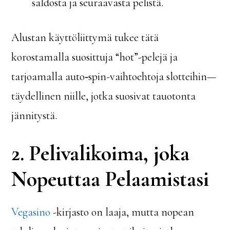
saldosta ja seuraavasta pelistä.
Alustan käyttöliittymä tukee tätä
korostamalla suosittuja “hot”-pelejä ja
tarjoamalla auto‑spin-vaihtoehtoja slotteihin—
täydellinen niille, jotka suosivat tauotonta
jännitystä.
2. Pelivalikoima, joka
Nopeuttaa Pelaamistasi
Vegasino
-kirjasto on laaja, mutta nopean