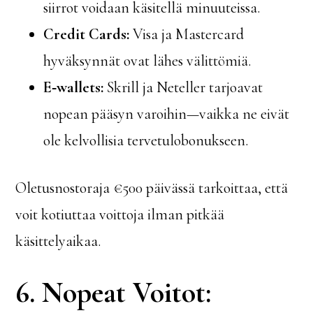
siirrot voidaan käsitellä minuuteissa.
Credit Cards:
Visa ja Mastercard
hyväksynnät ovat lähes välittömiä.
E‑wallets:
Skrill ja Neteller tarjoavat
nopean pääsyn varoihin—vaikka ne eivät
ole kelvollisia tervetulobonukseen.
Oletusnostoraja €500 päivässä tarkoittaa, että
voit kotiuttaa voittoja ilman pitkää
käsittelyaikaa.
6. Nopeat Voitot: