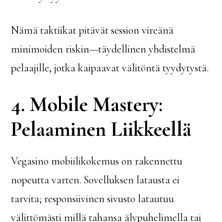
Nämä taktiikat pitävät session vireänä
minimoiden riskin—täydellinen yhdistelmä
pelaajille, jotka kaipaavat välitöntä tyydytystä.
4. Mobile Mastery:
Pelaaminen Liikkeellä
Vegasino mobiilikokemus on rakennettu
nopeutta varten. Sovelluksen latausta ei
tarvita; responsiivinen sivusto latautuu
välittömästi millä tahansa älypuhelimella tai