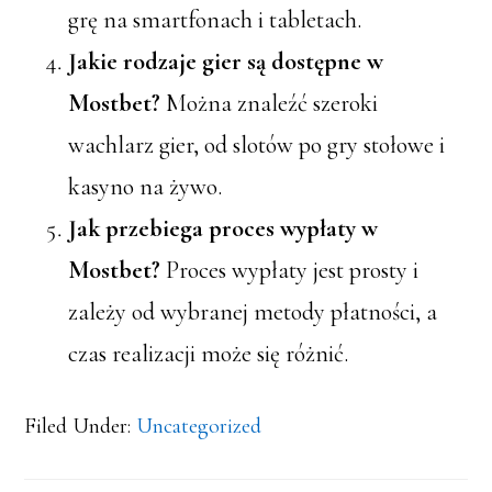
grę na smartfonach i tabletach.
Jakie rodzaje gier są dostępne w
Mostbet?
Można znaleźć szeroki
wachlarz gier, od slotów po gry stołowe i
kasyno na żywo.
Jak przebiega proces wypłaty w
Mostbet?
Proces wypłaty jest prosty i
zależy od wybranej metody płatności, a
czas realizacji może się różnić.
Filed Under:
Uncategorized