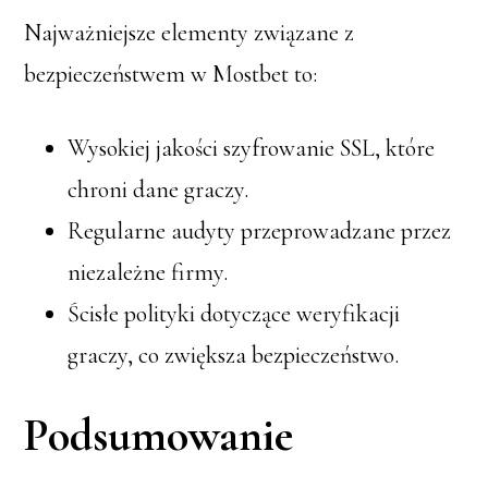
Najważniejsze elementy związane z
bezpieczeństwem w Mostbet to:
Wysokiej jakości szyfrowanie SSL, które
chroni dane graczy.
Regularne audyty przeprowadzane przez
niezależne firmy.
Ścisłe polityki dotyczące weryfikacji
graczy, co zwiększa bezpieczeństwo.
Podsumowanie