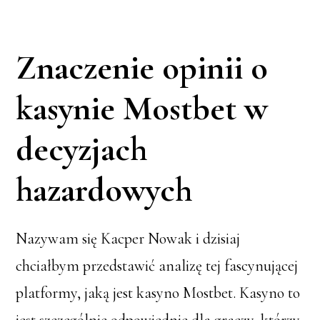
Znaczenie opinii o
kasynie Mostbet w
decyzjach
hazardowych
Nazywam się Kacper Nowak i dzisiaj
chciałbym przedstawić analizę tej fascynującej
platformy, jaką jest kasyno Mostbet. Kasyno to