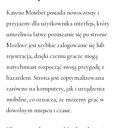
Kasyno Mostbet posiada nowoczesny i
przyjazny dla użytkownika interfejs, który
umożliwia łatwe poruszanie się po stronie.
Możliwe jest szybkie zalogowanie się lub
rejestracja, dzięki czemu gracze mogą
natychmiast rozpocząć swoją przygodę z
hazardem. Strona jest zoptymalizowana
zarówno na komputery, jak i urządzenia
mobilne, co oznacza, że możemy grać w
dowolnym miejscu i czasie.