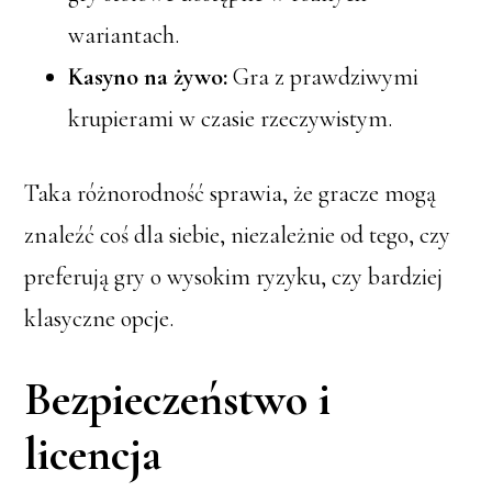
wariantach.
Kasyno na żywo:
Gra z prawdziwymi
krupierami w czasie rzeczywistym.
Taka różnorodność sprawia, że gracze mogą
znaleźć coś dla siebie, niezależnie od tego, czy
preferują gry o wysokim ryzyku, czy bardziej
klasyczne opcje.
Bezpieczeństwo i
licencja